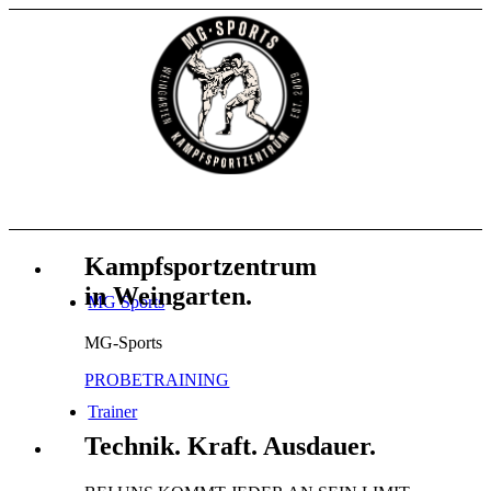
Kampfsportzentrum
in Weingarten
.
MG Sports
MG-Sports
PROBETRAINING
Trainer
Technik
.
Kraft
.
Ausdauer
.