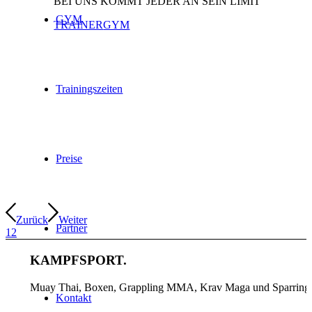
BEI UNS KOMMT JEDER AN SEIN LIMIT
GYM
TRAINER
GYM
Trainingszeiten
Preise
Zurück
Weiter
Partner
1
2
KAMPFSPORT.
Muay Thai, Boxen, Grappling MMA, Krav Maga und Sparring
Kontakt